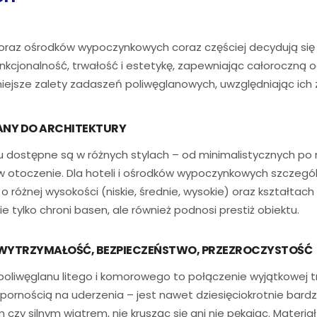
oraz ośrodków wypoczynkowych coraz częściej decydują się
unkcjonalność, trwałość i estetykę, zapewniając całoroczną
iejsze zalety zadaszeń poliwęglanowych, uwzględniając ich
NY DO ARCHITEKTURY
 dostępne są w różnych stylach – od minimalistycznych p
otoczenie. Dla hoteli i ośrodków wypoczynkowych szczegól
 różnej wysokości (niskie, średnie, wysokie) oraz kształtach
e tylko chroni basen, ale również podnosi prestiż obiektu.
 WYTRZYMAŁOŚĆ, BEZPIECZEŃSTWO, PRZEZROCZYSTOŚĆ
iwęglanu litego i komorowego to połączenie wyjątkowej trw
pornością na uderzenia – jest nawet dziesięciokrotnie bardzi
 czy silnym wiatrem, nie krusząc się ani nie pękając. Materi