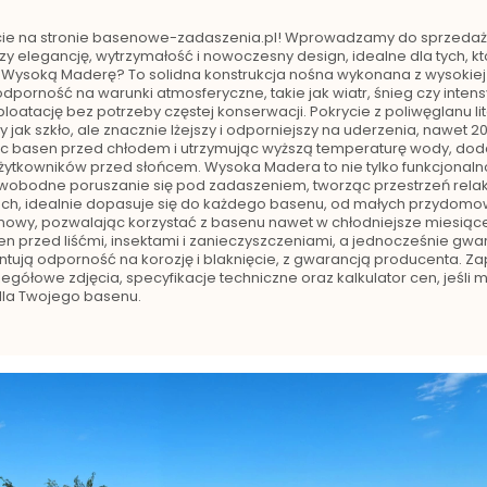
ercie na stronie basenowe-zadaszenia.pl! Wprowadzamy do sprzed
 elegancję, wytrzymałość i nowoczesny design, idealne dla tych, któ
 Wysoką Maderę? To solidna konstrukcja nośna wykonana z wysokiej 
porność na warunki atmosferyczne, takie jak wiatr, śnieg czy intens
ploatację bez potrzeby częstej konserwacji. Pokrycie z poliwęglanu l
 jak szkło, ale znacznie lżejszy i odporniejszy na uderzenia, nawet 2
c basen przed chłodem i utrzymując wyższą temperaturę wody, dodat
żytkowników przed słońcem. Wysoka Madera to nie tylko funkcjonalno
 swobodne poruszanie się pod zadaszeniem, tworząc przestrzeń rel
ach, idealnie dopasuje się do każdego basenu, od małych przydomow
wy, pozwalając korzystać z basenu nawet w chłodniejsze miesiące
przed liśćmi, insektami i zanieczyszczeniami, a jednocześnie gwara
ntują odporność na korozję i blaknięcie, z gwarancją producenta. 
ółowe zdjęcia, specyfikacje techniczne oraz kalkulator cen, jeśli ma
dla Twojego basenu.