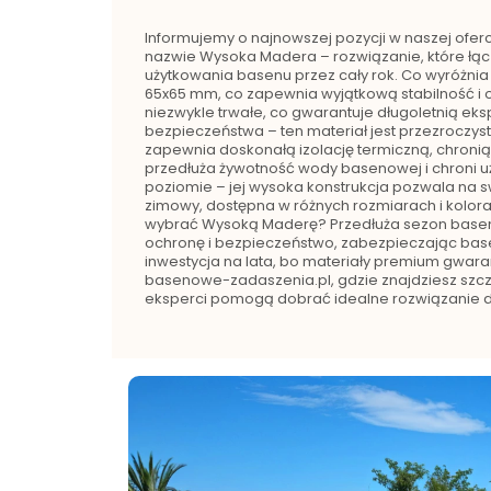
Informujemy o najnowszej pozycji w naszej of
nazwie Wysoka Madera – rozwiązanie, które łączy
użytkowania basenu przez cały rok. Co wyróżnia
65x65 mm, co zapewnia wyjątkową stabilność i od
niezwykle trwałe, co gwarantuje długoletnią eks
bezpieczeństwa – ten materiał jest przezroczysty
zapewnia doskonałą izolację termiczną, chronią
przedłuża żywotność wody basenowej i chroni u
poziomie – jej wysoka konstrukcja pozwala na
zimowy, dostępna w różnych rozmiarach i kolor
wybrać Wysoką Maderę? Przedłuża sezon baseno
ochronę i bezpieczeństwo, zabezpieczając basen 
inwestycja na lata, bo materiały premium gwara
basenowe-zadaszenia.pl, gdzie znajdziesz szczeg
eksperci pomogą dobrać idealne rozwiązanie 