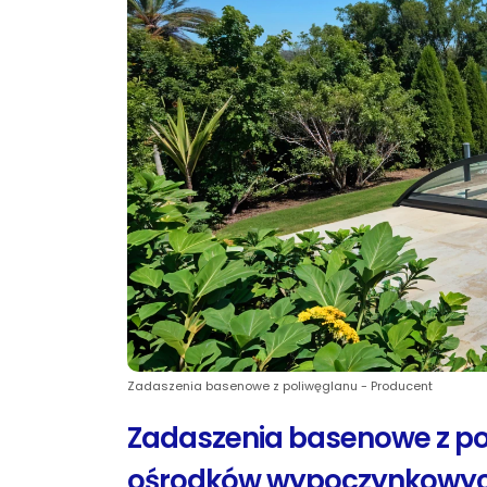
Zadaszenia basenowe z poliwęglanu - Producent
Zadaszenia basenowe z pol
ośrodków wypoczynkowy