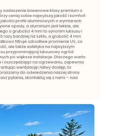
aży zadaszenie basenowe klasy premium o
rzy cenią sobie najwyższą jakość i komfort
jakości profili aluminiowych o wymiarach
ywne opady, a aluminium jest lekkie, ale
itego o grubości 4 mm to synonim luksusu i
00 razy bardziej niż szkło, a grubość 4 mm
kowo filtruje szkodliwe promienie UV, co
ść, ale także estetyka na najwyższym
aksu przypominającą luksusowy ogród
ych po większe instalacje. Dlaczego warto
 i oszczędzając na ogrzewaniu, zapewnia
ntując wentylację i łatwy dostęp, to
Zapraszamy do odwiedzenia naszej strony
sz pytania, skontaktuj się z nami – nasi