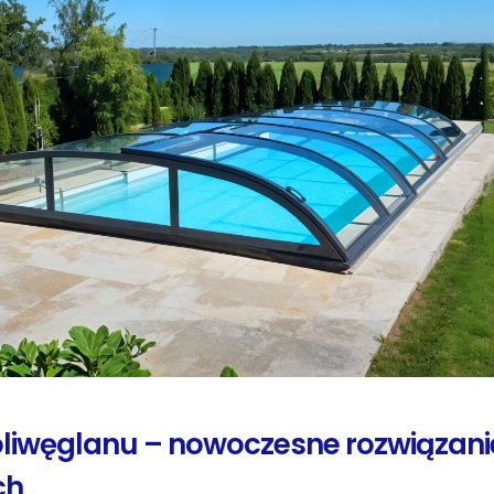
iwęglanu – nowoczesne rozwiązanie 
ch