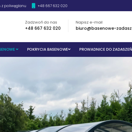
 z poliwęglanu
+48 667 632 020
Zadzwoń do nas
Napisz e-mail
+48 667 632 020
biuro@basenowe-zadasze
ASENOWE
POKRYCIA BASENOWE
PROWADNICE DO ZADASZEŃ